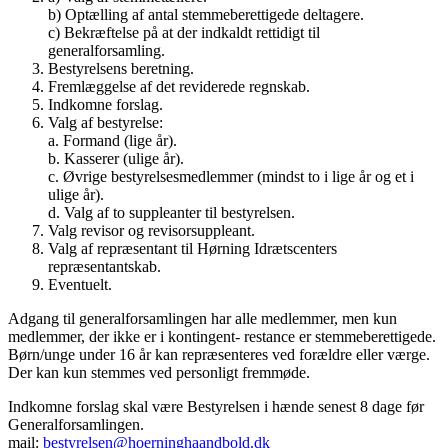
b) Optælling af antal stemmeberettigede deltagere.
c) Bekræftelse på at der indkaldt rettidigt til
generalforsamling.
Bestyrelsens beretning.
Fremlæggelse af det reviderede regnskab.
Indkomne forslag.
Valg af bestyrelse:
a. Formand (lige år).
b. Kasserer (ulige år).
c. Øvrige bestyrelsesmedlemmer (mindst to i lige år og et i
ulige år).
d. Valg af to suppleanter til bestyrelsen.
Valg revisor og revisorsuppleant.
Valg af repræsentant til Hørning Idrætscenters
repræsentantskab.
Eventuelt.
Adgang til generalforsamlingen har alle medlemmer, men kun
medlemmer, der ikke er i kontingent- restance er stemmeberettigede.
Børn/unge under 16 år kan repræsenteres ved forældre eller værge.
Der kan kun stemmes ved personligt fremmøde.
Indkomne forslag skal være Bestyrelsen i hænde senest 8 dage før
Generalforsamlingen.
mail:
bestyrelsen@hoerninghaandbold.dk