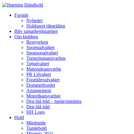
Forside
Nyheder
Holdsport tilmelding
Bliv samarbejdspartner
Om klubben
Bestyrelsen
Sportsudvalget
Sponsorudvalget
Turneringsansvarlige
Tøjudvalget
Materialeansvarlig
PR Udvalget
Forældreudvalget
Dommerbordet
Arrangement
Motorikansvarlige
Den blå tråd – tumle/minimix
Den blå tråd
HH Logo
Hold
Minitumle
Tumlebold
Minimix 2021