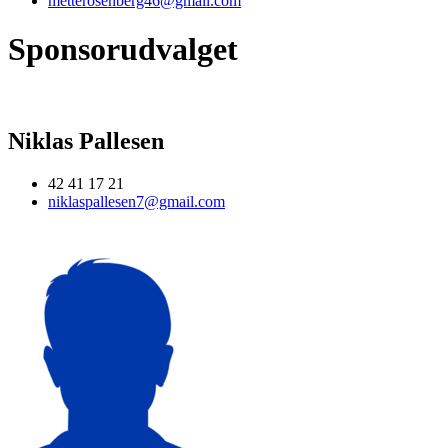
metterosenberg46@gmail.com
Sponsorudvalget
Niklas Pallesen
42 41 17 21
niklaspallesen7@gmail.com