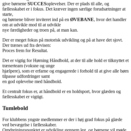
give børnene
SUCCES
oplevelser. Der er plads til alle, og
fællesskabet er i fokus. Det kræver ingen særlige forudsætninger at
starte,
og børnene bliver inviteret ind på en
ØVEBANE
, hvor det handler
om at udvikle mod til at udvikle
nye færdigheder og troen på, at man kan.
Der er meget fokus på motorisk udvikling og på at have det sjovt.
Der trænes ud fra devisen:
Proces frem for Resultat.
Det er vigtig for Hørning Håndbold, at der til alle hold er tilknyttet et
trænerteam (voksne og unge
hjælpere), som er erfarne og engagerede i forhold til at give alle børn
tilpasse udfordringer samt
en god oplevelse med håndbold.
Et centralt fokus er, at håndbold er en holdsport, hvor glæden og
fællesskabet er vigtigt.
Tumlebold
For klubbens yngste medlemmer er der i høj grad fokus på glæde
ved bevægelse i fællesskaber.
Omdrejningspunktet er udvikling gennem leg, og børnene vil møde