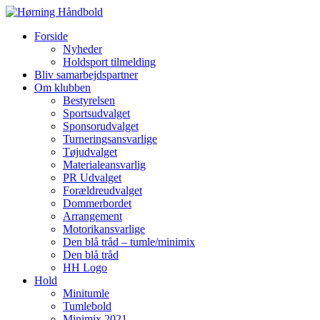
Forside
Nyheder
Holdsport tilmelding
Bliv samarbejdspartner
Om klubben
Bestyrelsen
Sportsudvalget
Sponsorudvalget
Turneringsansvarlige
Tøjudvalget
Materialeansvarlig
PR Udvalget
Forældreudvalget
Dommerbordet
Arrangement
Motorikansvarlige
Den blå tråd – tumle/minimix
Den blå tråd
HH Logo
Hold
Minitumle
Tumlebold
Minimix 2021