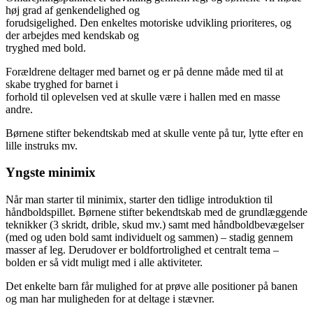
høj grad af genkendelighed og
forudsigelighed. Den enkeltes motoriske udvikling prioriteres, og
der arbejdes med kendskab og
tryghed med bold.
Forældrene deltager med barnet og er på denne måde med til at
skabe tryghed for barnet i
forhold til oplevelsen ved at skulle være i hallen med en masse
andre.
Børnene stifter bekendtskab med at skulle vente på tur, lytte efter en
lille instruks mv.
Yngste minimix
Når man starter til minimix, starter den tidlige introduktion til
håndboldspillet. Børnene stifter bekendtskab med de grundlæggende
teknikker (3 skridt, drible, skud mv.) samt med håndboldbevægelser
(med og uden bold samt individuelt og sammen) – stadig gennem
masser af leg. Derudover er boldfortrolighed et centralt tema –
bolden er så vidt muligt med i alle aktiviteter.
Det enkelte barn får mulighed for at prøve alle positioner på banen
og man har muligheden for at deltage i stævner.