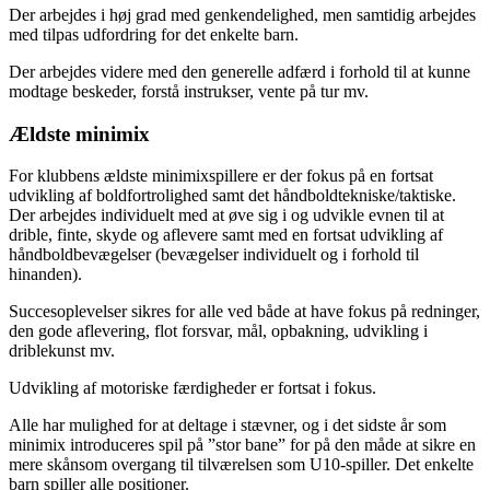
Der arbejdes i høj grad med genkendelighed, men samtidig arbejdes
med tilpas udfordring for det enkelte barn.
Der arbejdes videre med den generelle adfærd i forhold til at kunne
modtage beskeder, forstå instrukser, vente på tur mv.
Ældste minimix
For klubbens ældste minimixspillere er der fokus på en fortsat
udvikling af boldfortrolighed samt det håndboldtekniske/taktiske.
Der arbejdes individuelt med at øve sig i og udvikle evnen til at
drible, finte, skyde og aflevere samt med en fortsat udvikling af
håndboldbevægelser (bevægelser individuelt og i forhold til
hinanden).
Succesoplevelser sikres for alle ved både at have fokus på redninger,
den gode aflevering, flot forsvar, mål, opbakning, udvikling i
driblekunst mv.
Udvikling af motoriske færdigheder er fortsat i fokus.
Alle har mulighed for at deltage i stævner, og i det sidste år som
minimix introduceres spil på ”stor bane” for på den måde at sikre en
mere skånsom overgang til tilværelsen som U10-spiller. Det enkelte
barn spiller alle positioner.