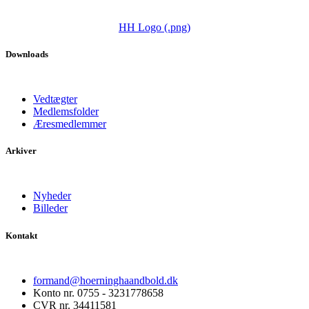
HH Logo (.png)
Downloads
Vedtægter
Medlemsfolder
Æresmedlemmer
Arkiver
Nyheder
Billeder
Kontakt
formand@hoerninghaandbold.dk
Konto nr. 0755 - 3231778658
CVR nr. 34411581