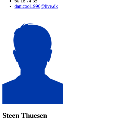
60 18 74 35
danicool1996@live.dk
Steen Thuesen