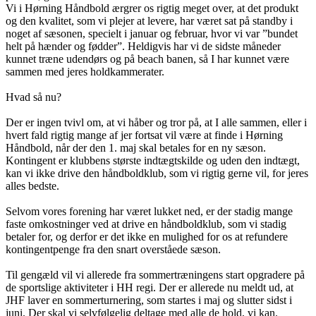
Vi i Hørning Håndbold ærgrer os rigtig meget over, at det produkt
og den kvalitet, som vi plejer at levere, har været sat på standby i
noget af sæsonen, specielt i januar og februar, hvor vi var ”bundet
helt på hænder og fødder”. Heldigvis har vi de sidste måneder
kunnet træne udendørs og på beach banen, så I har kunnet være
sammen med jeres holdkammerater.
Hvad så nu?
Der er ingen tvivl om, at vi håber og tror på, at I alle sammen, eller i
hvert fald rigtig mange af jer fortsat vil være at finde i Hørning
Håndbold, når der den 1. maj skal betales for en ny sæson.
Kontingent er klubbens største indtægtskilde og uden den indtægt,
kan vi ikke drive den håndboldklub, som vi rigtig gerne vil, for jeres
alles bedste.
Selvom vores forening har været lukket ned, er der stadig mange
faste omkostninger ved at drive en håndboldklub, som vi stadig
betaler for, og derfor er det ikke en mulighed for os at refundere
kontingentpenge fra den snart overståede sæson.
Til gengæld vil vi allerede fra sommertræningens start opgradere på
de sportslige aktiviteter i HH regi. Der er allerede nu meldt ud, at
JHF laver en sommerturnering, som startes i maj og slutter sidst i
juni. Der skal vi selvfølgelig deltage med alle de hold, vi kan.