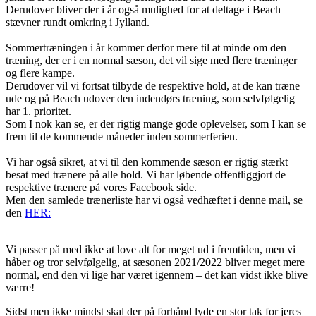
Derudover bliver der i år også mulighed for at deltage i Beach
stævner rundt omkring i Jylland.
Sommertræningen i år kommer derfor mere til at minde om den
træning, der er i en normal sæson, det vil sige med flere træninger
og flere kampe.
Derudover vil vi fortsat tilbyde de respektive hold, at de kan træne
ude og på Beach udover den indendørs træning, som selvfølgelig
har 1. prioritet.
Som I nok kan se, er der rigtig mange gode oplevelser, som I kan se
frem til de kommende måneder inden sommerferien.
Vi har også sikret, at vi til den kommende sæson er rigtig stærkt
besat med trænere på alle hold. Vi har løbende offentliggjort de
respektive trænere på vores Facebook side.
Men den samlede trænerliste har vi også vedhæftet i denne mail, se
den
HER:
Vi passer på med ikke at love alt for meget ud i fremtiden, men vi
håber og tror selvfølgelig, at sæsonen 2021/2022 bliver meget mere
normal, end den vi lige har været igennem – det kan vidst ikke blive
værre!
Sidst men ikke mindst skal der på forhånd lyde en stor tak for jeres