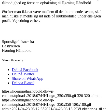
tålmodighed og fortsatte opbakning til Hørning Håndbold.
Ønsker man ikke at være medlem til den kommende sæson, skal
man huske at melde sig ud inde på klubmodulet, under ens egen
profil. Vejledning er her:
Sportslige hilsner fra
Bestyrelsen
Hørning Håndbold
Share this entry
Del på Facebook
Del på Twitter
Share on WhatsApp
Del via E-mail
https://hoerninghaandbold.dk/wp-
content/uploads/2018/07/HHLogo_350x350.gif
320
320
admin
https://hoerninghaandbold.dk/wp-
content/uploads/2018/07/HHLogo_350x350-180x180.gif
admin
2021-04-23 08:12:35
2021-04-23 08:13:29
Vi glæder os, til at