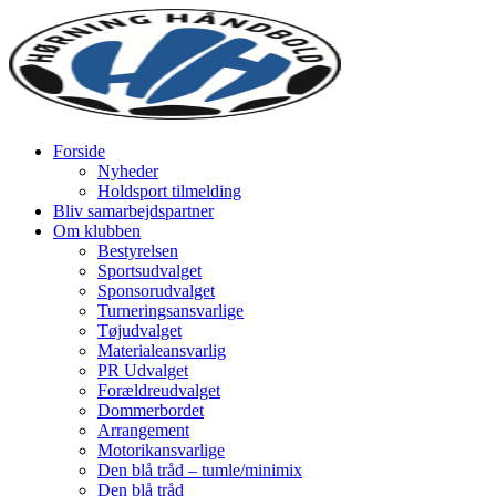
Forside
Nyheder
Holdsport tilmelding
Bliv samarbejdspartner
Om klubben
Bestyrelsen
Sportsudvalget
Sponsorudvalget
Turneringsansvarlige
Tøjudvalget
Materialeansvarlig
PR Udvalget
Forældreudvalget
Dommerbordet
Arrangement
Motorikansvarlige
Den blå tråd – tumle/minimix
Den blå tråd