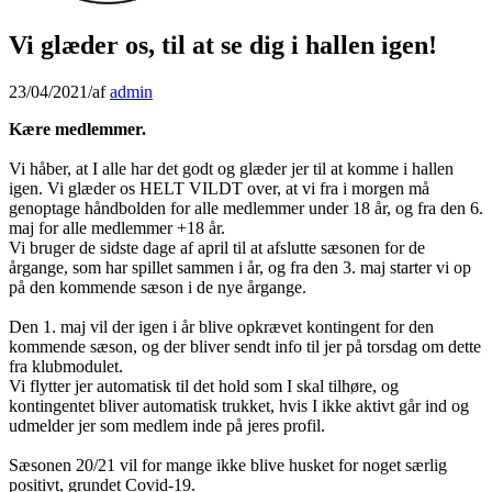
Vi glæder os, til at se dig i hallen igen!
23/04/2021
/
af
admin
Kære medlemmer.
Vi håber, at I alle har det godt og glæder jer til at komme i hallen
igen. Vi glæder os HELT VILDT over, at vi fra i morgen må
genoptage håndbolden for alle medlemmer under 18 år, og fra den 6.
maj for alle medlemmer +18 år.
Vi bruger de sidste dage af april til at afslutte sæsonen for de
årgange, som har spillet sammen i år, og fra den 3. maj starter vi op
på den kommende sæson i de nye årgange.
Den 1. maj vil der igen i år blive opkrævet kontingent for den
kommende sæson, og der bliver sendt info til jer på torsdag om dette
fra klubmodulet.
Vi flytter jer automatisk til det hold som I skal tilhøre, og
kontingentet bliver automatisk trukket, hvis I ikke aktivt går ind og
udmelder jer som medlem inde på jeres profil.
Sæsonen 20/21 vil for mange ikke blive husket for noget særlig
positivt, grundet Covid-19.