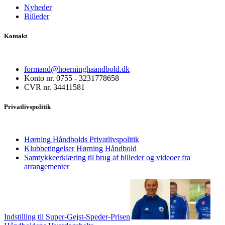
Nyheder
Billeder
Kontakt
formand@hoerninghaandbold.dk
Konto nr. 0755 - 3231778658
CVR nr. 34411581
Privatlivspolitik
Hørning Håndbolds Privatlivspolitik
Klubbetingelser Hørning Håndbold
Samtykkeerklæring til brug af billeder og videoer fra
arrangementer
Indstilling til Super-Gejst-Speder-Prisen