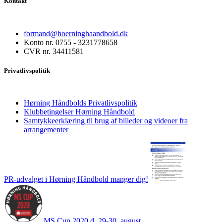
Kontakt
formand@hoerninghaandbold.dk
Konto nr. 0755 - 3231778658
CVR nr. 34411581
Privatlivspolitik
Hørning Håndbolds Privatlivspolitik
Klubbetingelser Hørning Håndbold
Samtykkeerklæring til brug af billeder og videoer fra
arrangementer
PR-udvalget i Hørning Håndbold manger dig!
MS Cup 2020 d. 29-30. august