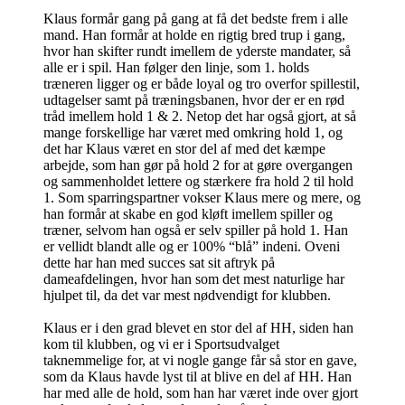
Klaus formår gang på gang at få det bedste frem i alle
mand. Han formår at holde en rigtig bred trup i gang,
hvor han skifter rundt imellem de yderste mandater, så
alle er i spil. Han følger den linje, som 1. holds
træneren ligger og er både loyal og tro overfor spillestil,
udtagelser samt på træningsbanen, hvor der er en rød
tråd imellem hold 1 & 2. Netop det har også gjort, at så
mange forskellige har været med omkring hold 1, og
det har Klaus været en stor del af med det kæmpe
arbejde, som han gør på hold 2 for at gøre overgangen
og sammenholdet lettere og stærkere fra hold 2 til hold
1. Som sparringspartner vokser Klaus mere og mere, og
han formår at skabe en god kløft imellem spiller og
træner, selvom han også er selv spiller på hold 1. Han
er vellidt blandt alle og er 100% “blå” indeni. Oveni
dette har han med succes sat sit aftryk på
dameafdelingen, hvor han som det mest naturlige har
hjulpet til, da det var mest nødvendigt for klubben.
Klaus er i den grad blevet en stor del af HH, siden han
kom til klubben, og vi er i Sportsudvalget
taknemmelige for, at vi nogle gange får så stor en gave,
som da Klaus havde lyst til at blive en del af HH. Han
har med alle de hold, som han har været inde over gjort