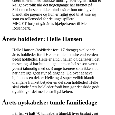
cheftræneren med taktiske finurligheder og har holdt et
køligt overblik når det nogengange har brændt på !
Sidst men bestemt ikke mindst så er hun utrolig vellidt
blandt alle pigerne og hun er rigtig god til at vise sig
som en rollemodel for de unge spillere!
MEGET fortjent går årets hjælpetræner til Mette
Rosenberg.
Årets holdleder: Helle Hansen
Helle Hansen (holdleder for u17 drenge) skal vinde
årets holdleder fordi Helle er intet mindre end verdens
bedst holdleder. Helle er altid i hallen og deltager i det
meste, og så har hun nu igennem en hel sæson været
yderst tålmodig med os 3 unge trænere som ikke altid
har haft lige godt styr på tingene. Ud over at have
hjulpet os en del, er Helle også super vellidt blandt
drengene hvilket betyder en del som holdleder! Helle
skal vinde årets holdleder fordi hun gør det skide godt
og altid gør det med et smil på læben.
Årets nyskabelse: tumle familiedage
I år har vi haft 70 tumlebørn tilmeldt hver tirsdag , og