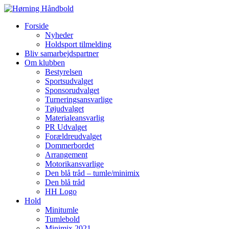
Forside
Nyheder
Holdsport tilmelding
Bliv samarbejdspartner
Om klubben
Bestyrelsen
Sportsudvalget
Sponsorudvalget
Turneringsansvarlige
Tøjudvalget
Materialeansvarlig
PR Udvalget
Forældreudvalget
Dommerbordet
Arrangement
Motorikansvarlige
Den blå tråd – tumle/minimix
Den blå tråd
HH Logo
Hold
Minitumle
Tumlebold
Minimix 2021