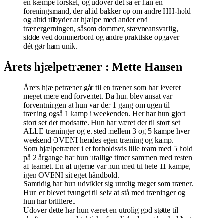
en kæmpe forskel, og udover det så er han en
foreningsmand, der altid bakker op om andre HH-hold
og altid tilbyder at hjælpe med andet end
trænergerningen, såsom dommer, stævneansvarlig,
sidde ved dommerbord og andre praktiske opgaver –
dét gør ham unik.
Årets hjælpetræner : Mette Hansen
Årets hjælpetræner går til en træner som har leveret
meget mere end forventet. Da hun blev ansat var
forventningen at hun var der 1 gang om ugen til
træning også 1 kamp i weekenden. Her har hun gjort
stort set det modsatte. Hun har været der til stort set
ALLE træninger og et sted mellem 3 og 5 kampe hver
weekend OVENI hendes egen træning og kamp.
Som hjælpetræner i et forholdsvis lille team med 5 hold
på 2 årgange har hun utallige timer sammen med resten
af teamet. En af ugerne var hun med til hele 11 kampe,
igen OVENI sit eget håndbold.
Samtidig har hun udviklet sig utrolig meget som træner.
Hun er blevet tvunget til selv at stå med træninger og
hun har brillieret.
Udover dette har hun været en utrolig god støtte til