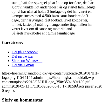
stadig haft forespørgsel på at åbne op for flere, det har
gjort vi tænkte lidt anderledes i år og startet familiedage
op, vi har nået at holde 3 lørdage og det har været en
kæmpe succes med 4-500 børn samt forældre de 3
dage, der har gynget, fået fodbad, lavet koldbøtter,
tumlet, kastet på mål, og mange andre ting, hallen har
været lavet om til sanse og motorik land .
Så årets nyskabelse er : tumle familiedage
Share this entry
Del på Facebook
Del på Twitter
Share on WhatsApp
Del via E-mail
https://hoerninghaandbold.dk/wp-content/uploads/2019/01/HH-
logo.png
1154
1154
admin
https://hoerninghaandbold.dk/wp-
content/uploads/2018/07/HHLogo_350x350-180x180.gif
admin
2020-05-13 17:18:58
2020-05-13 17:18:59
Årets priser 2020
0
replies
Skriv en kommentar