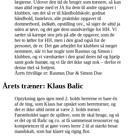
lægterne. Udover den tid de bruger som trænere, så kan
man altid regne med et JA fra dem til andre opgaver i
klubben, om det så er til håndboldskole, godnat
håndbold, fastelavn, alle praktiske opgaver til
dommerbord, indkøb, opstilling osv., så siger de altid ja
uden at tøve, og det gør dem uundværlige for HH. Vi
sætter så kæmpe stor pris på alle de opgaver, som de
her to løfter for HH, men i den grad også for de
personer, de er. Det gør arbejdet for klubben så meget
nemmere, når vi har nogle som Rasmus og Simon i
klubben, og vi værdsætter i den grad deres tid og hjælp
samt gode humør, og vi får det ikke sagt nok – derfor er
denne titel så fortjent.
Årets frivillige er: Rasmus Due & Simon Due
Årets træner: Klaus Balic
Oprykning igen igen med 2. holds herrerne er bare én
af de ting, som Klaus har opnået som herretræner, og
det er ikke altid nemt at være 2. holds træner.
Førsteholdet tager de spillere, som de skal bruge, og så
er det op til Balic og co. at få sammensat ressourcer og
kompetencer til at gøre vores herre 2 til at stærkt besat
mandskab, som har klaret sig rigtig flot.