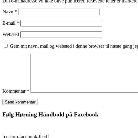
Din e-mailadresse vil ikke blive publiceret.
Krævede felter er marker
Navn
*
E-mail
*
Websted
Gem mit navn, mail og websted i denne browser til næste gang j
Kommentar
*
Følg Hørning Håndbold på Facebook
[custom-facebook-feed]