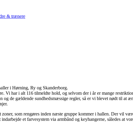
dre & trænere
aller i Hørning, Ry og Skanderborg.
Vi har i alt 116 tilmeldte hold, og selvom der i år er mange restriktion
on og de gældende sundhedsmæssige regler, så er vi blevet nødt til at ænd
njer.
elt zoner, som rengøres inden næste gruppe kommer i hallen. Der vil være of
t at indarbejde et farvesystem via armbånd og keyhangerne, således at vores