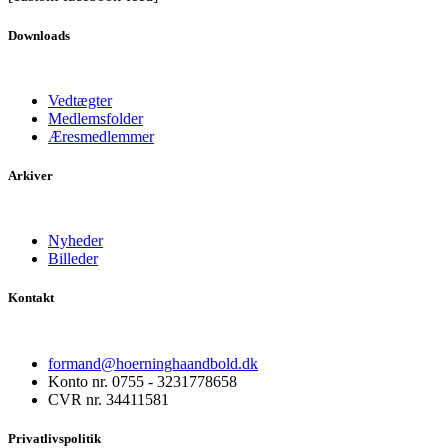
Downloads
Vedtægter
Medlemsfolder
Æresmedlemmer
Arkiver
Nyheder
Billeder
Kontakt
formand@hoerninghaandbold.dk
Konto nr. 0755 - 3231778658
CVR nr. 34411581
Privatlivspolitik