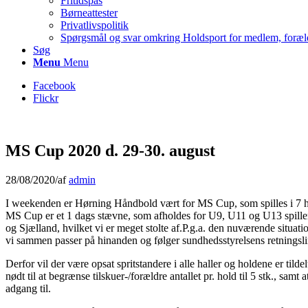
Fritidspas
Børneattester
Privatlivspolitik
Spørgsmål og svar omkring Holdsport for medlem, foræl
Søg
Menu
Menu
Facebook
Flickr
MS Cup 2020 d. 29-30. august
28/08/2020
/
af
admin
I weekenden er Hørning Håndbold vært for MS Cup, som spilles i 7 h
MS Cup er et 1 dags stævne, som afholdes for U9, U11 og U13 spillere. 
og Sjælland, hvilket vi er meget stolte af.P.g.a. den nuværende situati
vi sammen passer på hinanden og følger sundhedsstyrelsens retningsli
Derfor vil der være opsat spritstandere i alle haller og holdene er tild
nødt til at begrænse tilskuer-/forældre antallet pr. hold til 5 stk., sam
adgang til.