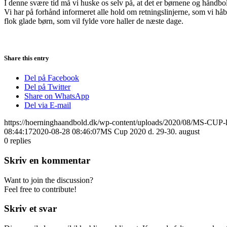
I denne svære tid må vi huske os selv på, at det er børnene og håndbold
Vi har på forhånd informeret alle hold om retningslinjerne, som vi håber
flok glade børn, som vil fylde vore haller de næste dage.
Share this entry
Del på Facebook
Del på Twitter
Share on WhatsApp
Del via E-mail
https://hoerninghaandbold.dk/wp-content/uploads/2020/08/MS-CUP-
08:44:17
2020-08-28 08:46:07
MS Cup 2020 d. 29-30. august
0
replies
Skriv en kommentar
Want to join the discussion?
Feel free to contribute!
Skriv et svar