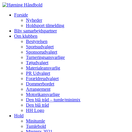
Forside
Nyheder
Holdsport tilmelding
Bliv samarbejdspartner
Om klubben
Bestyrelsen
Sportsudvalget
Sponsorudvalget
Turneringsansvarlige
Tøjudvalget
Materialeansvarlig
PR Udvalget
Forældreudvalget
Dommerbordet
Arrangement
Motorikansvarlige
Den blå tråd – tumle/minimix
Den blå tråd
HH Logo
Hold
Minitumle
Tumlebold
Minimix 2021