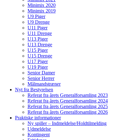
Minimix 2020
Minimix 2019
U9 Piger
U9 Drenge
U11 Piger
U11 Drenge
U13 Piger
U13 Drenge
U15 Piger
U15 Drenge
U17 Piger
U19 Piger
Senior Damer
Senior Herrer
Målmandstræner
Nyt fra Bestyrelsen
Referat fra årets Generalforsamling 2023
Referat fra årets Generalforsamling 2024
Referat fra årets Generalforsamling 2025
Referat fra årets Generalforsamling 2026
Praktiske informationer
Ny spiller – Indmeldelse/Holdtilmelding
Udmeldelse
Kontingent