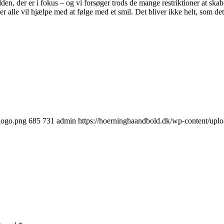
en, der er i fokus – og vi forsøger trods de mange restriktioner at skabe
 alle vil hjælpe med at følge med et smil. Det bliver ikke helt, som det 
logo.png
685
731
admin
https://hoerninghaandbold.dk/wp-content/u